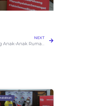
NEXT
YSBM Gelar Acara Outing Anak-Anak Rumah Belajar di #YouSeeABetterMe 2022
ndidikan