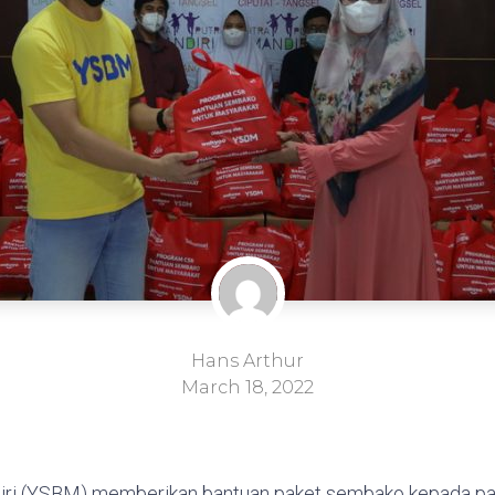
Hans Arthur
March 18, 2022
iri (YSBM) memberikan bantuan paket sembako kepada pant