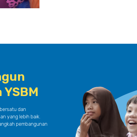
ngun
a YSBM
 bersatu dan
n yang lebih baik.
p langkah pembangunan