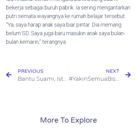
bekerja sebagai buruh pabrik. Ia sering mengantarkan
putri semata wayangnya ke rumah belajar tersebut.
“Ya, saya harap anak saya biar pintar. Dia memang
belum SD. Saya juga baru masukin anak saya bulan-
bulan kemarin,” terangnya.
PREVIOUS
NEXT
Bantu Suami, Istri Pemulung Ini Jadi Pencuci Pakaian Harian Saat Wabah Covid-19
#YakinSemuaBisaMAKAN, Makanan Bergizi Gratis untuk Anak di Rumah Belajar Kapuk
More To Explore