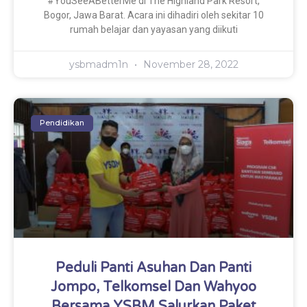
#YouSeeABetterMe di The Highland Park Resort,
Bogor, Jawa Barat. Acara ini dihadiri oleh sekitar 10
rumah belajar dan yayasan yang diikuti
ysbmadm1n
November 28, 2022
Pendidikan
Peduli Panti Asuhan Dan Panti
Jompo, Telkomsel Dan Wahyoo
Bersama YSBM Salurkan Paket